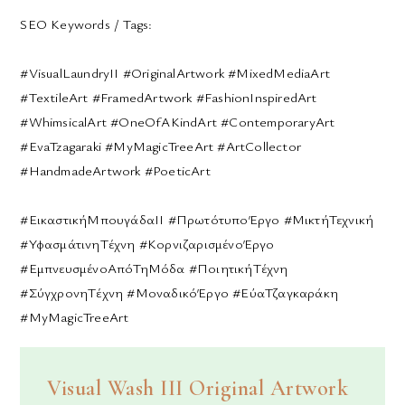
SEO Keywords / Tags:
#VisualLaundryII #OriginalArtwork #MixedMediaArt
#TextileArt #FramedArtwork #FashionInspiredArt
#WhimsicalArt #OneOfAKindArt #ContemporaryArt
#EvaTzagaraki #MyMagicTreeArt #ArtCollector
#HandmadeArtwork #PoeticArt
#ΕικαστικήΜπουγάδαII #ΠρωτότυποΈργο #ΜικτήΤεχνική
#ΥφασμάτινηΤέχνη #ΚορνιζαρισμένοΈργο
#ΕμπνευσμένοΑπόΤηΜόδα #ΠοιητικήΤέχνη
#ΣύγχρονηΤέχνη #ΜοναδικόΈργο #ΕύαΤζαγκαράκη
#MyMagicTreeArt
Visual Wash III Original Artwork