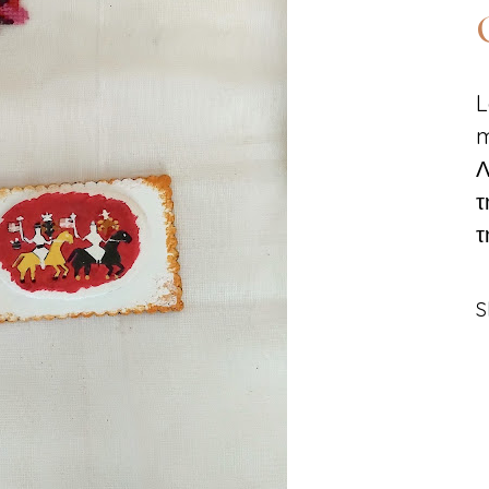
L
m
Λ
τ
τ
S