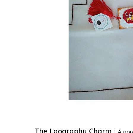
The Laography Charm
|
A por