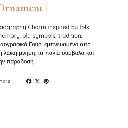
Ornament |
aography Charm inspired by folk
emory, old symbols, tradition.
αογραφικό Γούρι εμπνευσμένο από
η λαϊκή μνήμη, τα παλιά σύμβολα και
ην παράδοση.
hare
Faceb
Twi