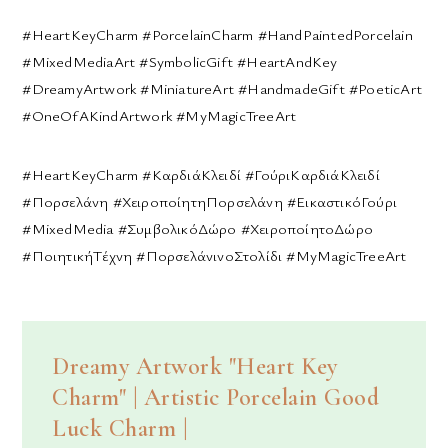
#HeartKeyCharm #PorcelainCharm #HandPaintedPorcelain
#MixedMediaArt #SymbolicGift #HeartAndKey
#DreamyArtwork #MiniatureArt #HandmadeGift #PoeticArt
#OneOfAKindArtwork #MyMagicTreeArt
#HeartKeyCharm #ΚαρδιάΚλειδί #ΓούριΚαρδιάΚλειδί
#Πορσελάνη #ΧειροποίητηΠορσελάνη #ΕικαστικόΓούρι
#MixedMedia #ΣυμβολικόΔώρο #ΧειροποίητοΔώρο
#ΠοιητικήΤέχνη #ΠορσελάνινοΣτολίδι #MyMagicTreeArt
Dreamy Artwork "Heart Key
Charm" | Artistic Porcelain Good
Luck Charm |