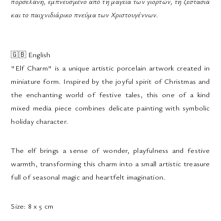
πορσελάνη, εμπνευσμένο από τη μαγεία των γιορτών, τη ζεστασιά
και το παιχνιδιάρικο πνεύμα των Χριστουγέννων.
🇬🇧
English
"Elf Charm" is a unique artistic porcelain artwork created in
miniature form. Inspired by the joyful spirit of Christmas and
the enchanting world of festive tales, this one of a kind
mixed media piece combines delicate painting with symbolic
holiday character.
The elf brings a sense of wonder, playfulness and festive
warmth, transforming this charm into a small artistic treasure
full of seasonal magic and heartfelt imagination.
Size:
8 x 5 cm