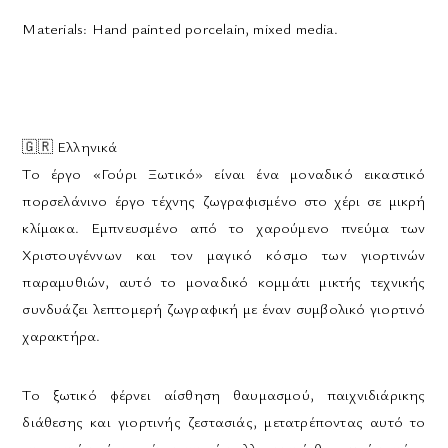
Materials:
Hand painted porcelain, mixed media.
🇬🇷
Ελληνικά
Το έργο «Γούρι Ξωτικό» είναι ένα μοναδικό εικαστικό
πορσελάνινο έργο τέχνης ζωγραφισμένο στο χέρι σε μικρή
κλίμακα. Εμπνευσμένο από το χαρούμενο πνεύμα των
Χριστουγέννων και τον μαγικό κόσμο των γιορτινών
παραμυθιών, αυτό το μοναδικό κομμάτι μικτής τεχνικής
συνδυάζει λεπτομερή ζωγραφική με έναν συμβολικό γιορτινό
χαρακτήρα.
Το ξωτικό φέρνει αίσθηση θαυμασμού, παιχνιδιάρικης
διάθεσης και γιορτινής ζεστασιάς, μετατρέποντας αυτό το
εικαστικό γούρι σε έναν μικρό καλλιτεχνικό θησαυρό γεμάτο