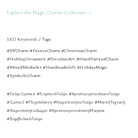
Explore the Magic Charms Collection →
SEO Keywords / Tags:
#ElfCharm #FestiveCharm #ChristmasCharm
#HolidayOrnament #PorcelainArt #HandPaintedCharm
#MixedMediaArt #HandmadeGift #HolidayMagic
#SymbolicCharm
#ΓούριΞωτικό #ΓιορτινόΓούρι #ΧριστουγεννιάτικοΓούρι
#Ξωτικό #Πορσελάνη #ΧειροποίητοΓούρι #ΜικτήΤεχνική
#ΧειροποίητοΔώρο #ΧριστουγεννιάτικηΜαγεία
#ΣυμβολικόΓούρι