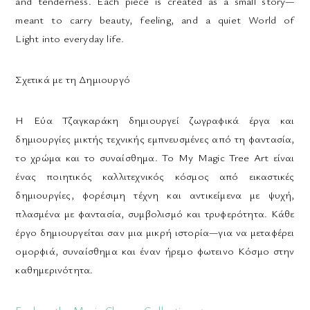
and tenderness. Each piece is created as a small story—
meant to carry beauty, feeling, and a quiet World of
Light into everyday life.
Σχετικά με τη Δημιουργό
Η Εύα Τζαγκαράκη δημιουργεί ζωγραφικά έργα και
δημιουργίες μικτής τεχνικής εμπνευσμένες από τη φαντασία,
το χρώμα και το συναίσθημα. Το My Magic Tree Art είναι
ένας ποιητικός καλλιτεχνικός κόσμος από εικαστικές
δημιουργίες, φορέσιμη τέχνη και αντικείμενα με ψυχή,
πλασμένα με φαντασία, συμβολισμό και τρυφερότητα. Κάθε
έργο δημιουργείται σαν μια μικρή ιστορία—για να μεταφέρει
ομορφιά, συναίσθημα και έναν ήρεμο φωτεινο Κόσμο στην
καθημερινότητα.