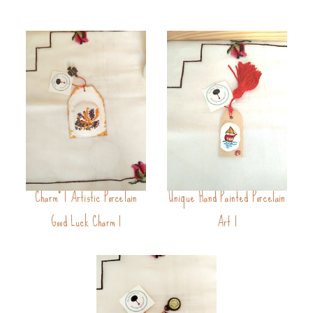
Folklore Artwork "Rooster
Poetic Charm: Boat Charm V |
Charm" | Artistic Porcelain
Unique Hand Painted Porcelain
Good Luck Charm |
Art |