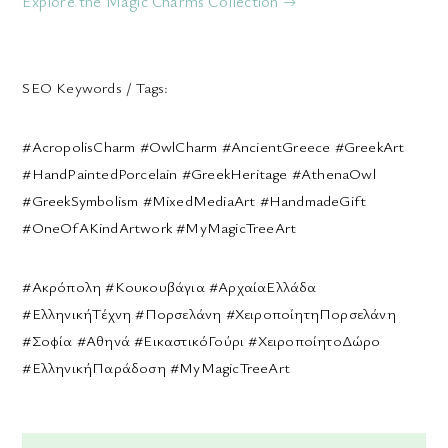
Explore the Magic Charms Collection →
SEO Keywords / Tags:
#AcropolisCharm #OwlCharm #AncientGreece #GreekArt
#HandPaintedPorcelain #GreekHeritage #AthenaOwl
#GreekSymbolism #MixedMediaArt #HandmadeGift
#OneOfAKindArtwork #MyMagicTreeArt
#Ακρόπολη #Κουκουβάγια #ΑρχαίαΕλλάδα
#ΕλληνικήΤέχνη #Πορσελάνη #ΧειροποίητηΠορσελάνη
#Σοφία #Αθηνά #ΕικαστικόΓούρι #ΧειροποίητοΔώρο
#ΕλληνικήΠαράδοση #MyMagicTreeArt