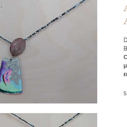
D
B
Ο
μ
ε
S