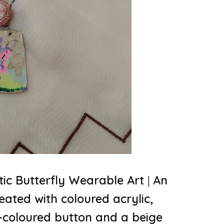
tic Butterfly
Wearable Art
|
An
eated with coloured acrylic,
r-coloured button and a beige