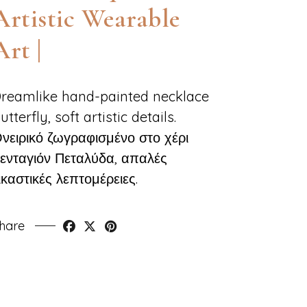
Artistic Wearable
Art |
reamlike hand-painted necklace
utterfly, soft artistic details.
νειρικό ζωγραφισμένο στο χέρι
ενταγιόν Πεταλύδα, απαλές
ικαστικές λεπτομέρειες.
hare
Faceb
Twi