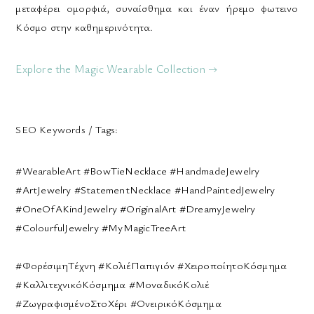
μεταφέρει ομορφιά, συναίσθημα και έναν ήρεμο φωτεινο
Κόσμο στην καθημερινότητα.
Explore the Magic Wearable Collection →
SEO Keywords / Tags:
#WearableArt #BowTieNecklace #HandmadeJewelry
#ArtJewelry #StatementNecklace #HandPaintedJewelry
#OneOfAKindJewelry #OriginalArt #DreamyJewelry
#ColourfulJewelry #MyMagicTreeArt
#ΦορέσιμηΤέχνη #ΚολιέΠαπιγιόν #ΧειροποίητοΚόσμημα
#ΚαλλιτεχνικόΚόσμημα #ΜοναδικόΚολιέ
#ΖωγραφισμένοΣτοΧέρι #ΟνειρικόΚόσμημα