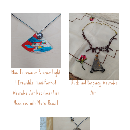
Blue Talisman of Summer Light
Midnight Bloom Necklace |
| Dreamlike Hand-Painted
Black and Burgundy Wearable
Wearable Art Necklace: Fish
Art |
Necklace with Metal Bead |